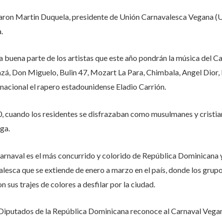
aron Martin Duquela, presidente de Unión Carnavalesca Vegana (Uc
.
uena parte de los artistas que este año pondrán la música del Car
zá, Don Miguelo, Bulin 47, Mozart La Para, Chimbala, Angel Dior,
rnacional el rapero estadounidense Eladio Carrión.
0, cuando los residentes se disfrazaban como musulmanes y cristian
ga.
carnaval es el más concurrido y colorido de República Dominicana y
esca que se extiende de enero a marzo en el país, donde los grupo
 sus trajes de colores a desfilar por la ciudad.
 Diputados de la República Dominicana reconoce al Carnaval Vega