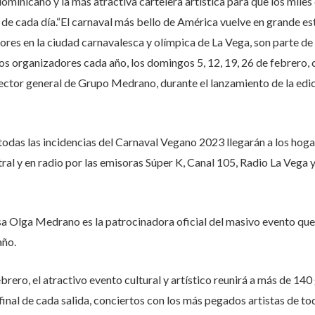
ominicano y la más atractiva cartelera artística para que los miles
 de cada día.
“El carnaval más bello de América vuelve en grande es
lores en la ciudad carnavalesca y olímpica de La Vega, son parte de 
os organizadores cada año, los domingos 5, 12, 19, 26 de febrero, c
ector general de Grupo Medrano, durante el lanzamiento de la edic
das las incidencias del Carnaval Vegano 2023 llegarán a los hogar
ral y en radio por las emisoras Súper K, Canal 105, Radio La Vega
 Olga Medrano es la patrocinadora oficial del masivo evento que 
año.
brero, el atractivo evento cultural y artístico reunirá a más de 14
final de cada salida, conciertos con los más pegados artistas de to