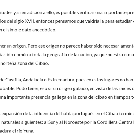
itudes y, si en adición a ello, es posible verificar una importante p
ios del siglo XVII, entonces pensamos que valdría la pena estudiar
n el simple dato anecdótico.
ner un origen. Pero ese origen no parece haber sido necesariamente 
a sido común a toda la geografía de la nación, ya que nuestra etni
a norteña zona del Cibao.
 Castilla, Andalucía o Extremadura, pues en estos lugares no han 
bable. Pudo tener, eso sí, un origen galaico, en vista de las raíces
guna importante presencia gallega en la zona del cibao en tiempos 
 expansión de la influencia del habla portugués en el Cibao termi
aturales siguientes: al Sur y al Noroeste por la Cordillera Central;
dura el río Yuna.