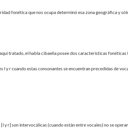
aridad fonética que nos ocupa determinó esa zona geográfica y sólo
aquí tratado, el habla cibaeña posee dos características fonéticas 
tes l y r cuando estas consonantes se encuentran precedidas de voc
l y r] son intervocálicas (cuando están entre vocales) no se opera