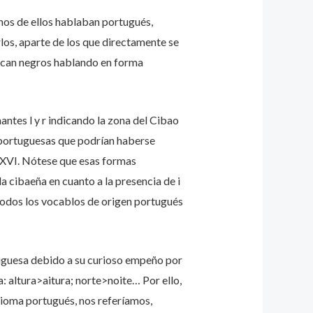
chos de ellos hablaban portugués,
los, aparte de los que directamente se
ezcan negros hablando en forma
antes l y r indicando la zona del Cibao
 portuguesas que podrían haberse
o XVI. Nótese que esas formas
a cibaeña en cuanto a la presencia de i
todos los vocablos de origen portugués
tuguesa debido a su curioso empeño por
a: altura>aitura; norte>noite… Por ello,
dioma portugués, nos referíamos,