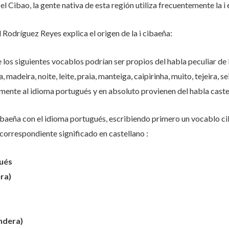
 Cibao, la gente nativa de esta región utiliza frecuentemente la i
 Rodríguez Reyes explica el origen de la i cibaeña:
 los siguientes vocablos podrían ser propios del habla peculiar de l
adeira, noite, leite, praia, manteiga, caipirinha, muito, tejeira, se
mente al idioma portugués y en absoluto provienen del habla caste
ibaeña con el idioma portugués, escribiendo primero un vocablo ci
orrespondiente significado en castellano :
ués
ra)
ndera)