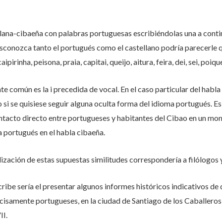
ana-cibaeña con palabras portuguesas escribiéndolas una a continu
onozca tanto el portugués como el castellano podría parecerle q
ipirinha, peisona, praia, capitai, queijo, aitura, feira, dei, sei, poiqu
 común es la i precedida de vocal. En el caso particular del habl
o si se quisiese seguir alguna oculta forma del idioma portugués. Es
tacto directo entre portugueses y habitantes del Cibao en un mo
a portugués en el habla cibaeña.
ización de estas supuestas similitudes correspondería a filólogos y
cribe sería el presentar algunos informes históricos indicativos d
cisamente portugueses, en la ciudad de Santiago de los Caballeros
II.