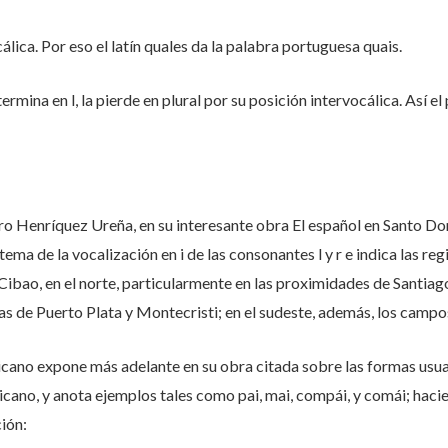
álica. Por eso el latín quales da la palabra portuguesa quais.
mina en l, la pierde en plural por su posición intervocálica. Así el pl
o Henríquez Ureña, en su interesante obra El español en Santo Dom
tema de la vocalización en i de las consonantes l y r e indica las r
ibao, en el norte, particularmente en las proximidades de Santiag
ras de Puerto Plata y Montecristi; en el sudeste, además, los campo
icano expone más adelante en su obra citada sobre las formas usuale
cano, y anota ejemplos tales como pai, mai, compái, y comái; hac
ión: